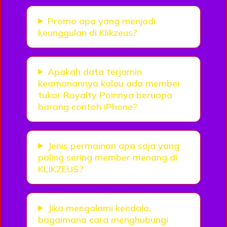
Promo apa yang menjadi
keunggulan di Klikzeus?
Apakah data terjamin
keamanannya kalau ada member
tukar Royalty Poinnya beruapa
barang contoh iPhone?
Jenis permainan apa saja yang
paling sering member menang di
KLIKZEUS?
Jika mengalami kendala,
bagaimana cara menghubungi