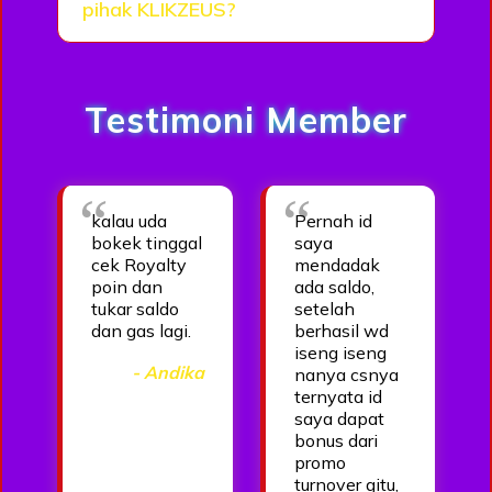
pihak KLIKZEUS?
Testimoni Member
kalau uda
Pernah id
bokek tinggal
saya
cek Royalty
mendadak
poin dan
ada saldo,
tukar saldo
setelah
dan gas lagi.
berhasil wd
iseng iseng
- Andika
nanya csnya
ternyata id
saya dapat
bonus dari
promo
turnover gitu,